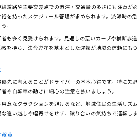
歩行者目線で考えるドライバーの心構え
幹線道路や主要交差点での渋滞・交通量の多さにも注意が
余裕を持ったスケジュール管理が求められます。渋滞時の
子どもや高齢者に配慮した運転のポイント
ょう。
交差点や横断歩道でのドライバーの配慮術
行者も多く見受けられます。見通しの悪いカーブや横断歩
歩行者を守るために心がけたい運転習慣
任感を持ち、法令遵守を基本とした運転が地域の信頼にも
稲城市で実践できるドライバーの優しさとは
矢野口の道路事情を踏まえた安全運転術
は
矢野口の道路環境で注意したいドライバー心得
細い道で安全に走るためのドライバーの工夫
最優先に考えることがドライバーの基本心得です。特に矢
行者や自転車の動きに細心の注意を払いましょう。
見通しが悪い場所でのドライバーの注意点
地域特有の交通事情に強いドライバーとは
不用意なクラクションを避けるなど、地域住民の生活リズ
理な追い越しや幅寄せをせず、譲り合いの気持ちで運転し
矢野口で快適ドライブを実現する心構え
注意点