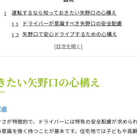
運転するなら知っておきたい矢野口の心構え
ドライバーが意識すべき矢野口の安全配慮
矢野口で安心ドライブするための心構え
稲城市でドライバーが気をつけるべきポイント
住宅街を走るドライバーの基本心得とは
矢野口特有の交通環境とドライバーの注意点
静かな住宅街で安心ドライブを実現するコツ
きたい矢野口の心構え
静かな住宅街でドライバーが守るべきマナー
住宅街で安全に運転するドライバーの工夫
配慮
稲城市の静寂を保つドライバーの心構え
住宅街の見通しとドライバーの注意が大切
けさが特徴的で、ドライバーには特有の安全配慮が求めら
子どもの安全を考えたドライバーの配慮方法
の意識を強く持つことが基本です。住宅地では子どもや高