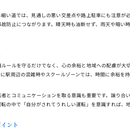
稲城市矢野口で守るべきドライバーの心得
ドライバー必見の稲城市矢野口の運転ルール
る細い道では、見通しの悪い交差点や路上駐車にも注意が
事故防止につながります。晴天時も油断せず、雨天や暗い
矢野口で安全運転のために知りたい心得
稲城市矢野口でドライバーが注意すべき習慣
事故を防ぐためのドライバー心得まとめ
え
地域に根ざしたドライバーの意識改革
混雑する駅周辺で気をつけたい運転マナー
通ルールを守るだけでなく、心の余裕と地域への配慮が大
特に駅周辺の混雑時やスクールゾーンでは、時間に余裕を
駅周辺でドライバーが注意したい交通マナー
混雑時に役立つドライバーの安全運転術
転者とコミュニケーションを取る意識も重要です。譲り合
駅前で配慮すべきドライバーの基本行動
運転の中で「自分がされてうれしい運転」を意識すれば、
ドライバーが守りたい駅周辺のマナーとは
混雑する時間帯のドライバー心得を解説
ポイント
歩行者に優しいドライバーになるためには