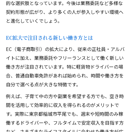
業務委託契約で知っておくべき注意点
的な選択肢となっています。今後は業務委託など多様な
高収入を狙うための配送ルート戦略
契約形態が広がり、より多くの人が参入しやすい環境へ
と進化していくでしょう。
自由な勤務で叶える理想のワークスタイル
ドライバーが実現できる自由な働き方
EC拡大で注目される新しい働き方とは
ワークライフバランスを整えるコツ
EC（電子商取引）の拡大により、従来の正社員・アルバ
勤務時間を自分で選べるメリット
イトに加え、業務委託やフリーランスとして働く新しい
車通勤やバイク通勤の柔軟性を活用
働き方が注目されています。特に軽貨物ドライバーの場
自律的な働き方で得られる充実感
合、普通自動車免許があれば始められ、時間や働き方を
地域密着でキャリアアップする秘訣とは
自分で選べる点が大きな特徴です。
地域密着型ドライバーの強みと役割
例えば、子育て中の方や副業を希望する方でも、空き時
地理を活かした効率的な配送術
間を活用して効率的に収入を得られるのがメリットで
経験を積んで報酬アップを目指す方法
す。実際に東京都稲城市平尾でも、週末や短時間のみ稼
現場対応力が評価につながるポイント
働するドライバーや、フルタイムで安定収入を目指す方
キャリアアップに必要なスキルと知識
など、さまざまなライフスタイルに合わせた働き方が広