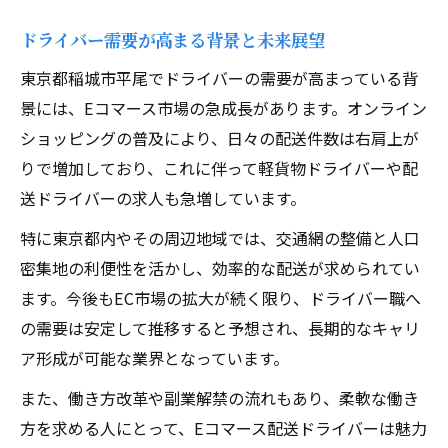
歩合制・出来高制で変わる収入モデル
ドライバー需要が高まる背景と未来展望
自由な勤務時間のメリットと注意点
普通自動車免許で始める配送業務の実態
東京都稲城市平尾でドライバーの需要が高まっている背
景には、Eコマース市場の急成長があります。オンライン
未経験からでも挑戦できるドライバーの魅力
ショッピングの普及により、日々の配送件数は右肩上が
未経験でも始めやすいドライバーの理由
りで増加しており、これに伴って軽貨物ドライバーや配
ブランクOKな働き方で安心して挑戦
送ドライバーの求人も急増しています。
年齢や転職回数不問の柔軟な採用条件
特に東京都内やその周辺地域では、交通網の整備と人口
ドライバー職で得られる新たな経験
密集地の利便性を活かし、効率的な配送が求められてい
普通免許のみで採用されるポイント解説
ます。今後もEC市場の拡大が続く限り、ドライバー職へ
ドライバーとして安定収入を得るポイント集
の需要は安定して推移すると予想され、長期的なキャリ
出来高制で収入を安定させる秘訣
ア形成が可能な業界となっています。
ドライバーの平均月収を高める工夫
また、働き方改革や副業解禁の流れもあり、柔軟な働き
日払い・週払い制度の活用ポイント
方を求める人にとって、Eコマース配送ドライバーは魅力