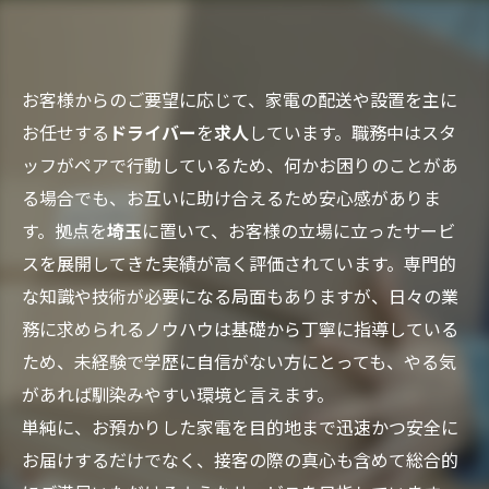
お客様からのご要望に応じて、家電の配送や設置を主に
お任せする
ドライバー
を
求人
しています。職務中はスタ
ッフがペアで行動しているため、何かお困りのことがあ
る場合でも、お互いに助け合えるため安心感がありま
す。拠点を
埼玉
に置いて、お客様の立場に立ったサービ
スを展開してきた実績が高く評価されています。専門的
な知識や技術が必要になる局面もありますが、日々の業
務に求められるノウハウは基礎から丁寧に指導している
ため、未経験で学歴に自信がない方にとっても、やる気
があれば馴染みやすい環境と言えます。
単純に、お預かりした家電を目的地まで迅速かつ安全に
お届けするだけでなく、接客の際の真心も含めて総合的