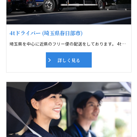
4tドライバー (埼玉県春日部市)
埼玉県を中心に近県のフリー便の配送をしております。 4tトラックにて主に雑貨の配送しております。 フリー便は毎日違う所へ配送するので ドライブ好きにはピッタリです。未経験者も多数活躍しております。 運送業界で心配なのが交通事故。全車デジタコを装着し、スピードの出しすぎや、 急ブレーキ、急ハンドルなど事務所で管理をしております。 また毎月安全運転会議も行っています。ドライバーさん及び、 その家族が安心できる職場を目指し取り組んでいます。
詳しく見る