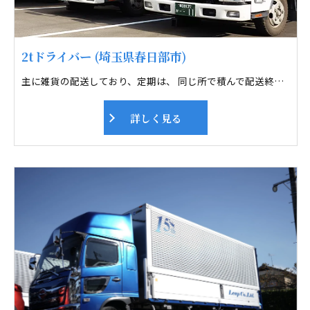
2tドライバー (埼玉県春日部市)
主に雑貨の配送しており、定期は、 同じ所で積んで配送終わったら帰社します。 フリー便は、 毎日違う所へ配送するのでドライブ好きにはピッタリです。 未経験者や女性も活躍しております。運送業界で心配なのが交通事故。 全車デジタコを装着し、スピードの出しすぎや、急ブレーキ、急ハンドルなど 事務所で管理をしております。また毎月安全運転会議も行っています。 ドライバーさん及び、その家族が安心できる職場を目指し取り組んでいます。
詳しく見る