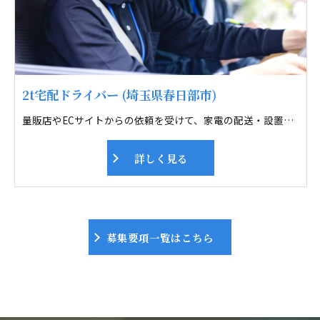
2t宅配ドライバー (埼玉県春日部市)
量販店やECサイトからの依頼を受けて、家電の配送・設置サービスを行ないます。 配送エリアは春日部市周辺。2人1組で1日12件ほど訪問します。 まずは1週間、先輩2人の仕事に同行して基本を学んだら、次は先輩と2人組に。 自分で設置や接客ができるようになるまで、半年～1年ほどを見込んでいます。 設置、接客が出来るようになったら大幅に給料アップですよ。 毎月、スキルアップや、安全対策の会議も行っています。
詳しく見る
募集要項一覧はこちら