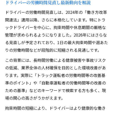
ドライバーの労働時間見直し最新動向を解説
2026年のドライバー労働時間規制の全容
ドライバーの労働時間見直しは、2024年の「働き方改革
ドライバーに求められる新ルール適応力と
関連法」適用以降、さらに本格化しています。特にトラ
は
ックドライバーを中心に、拘束時間や休息期間の厳格な
週44時間特例廃止でドライバーの現場はど
管理が求められるようになりました。2026年にはさらな
う変わる
る見直しが予定されており、1日の最大拘束時間や週あた
ドライバーが知っておきたい2026年の変化
りの労働時間などが段階的に短縮される見通しです。
点
この背景には、長時間労働による健康被害や事故リスク
荷待ち時間短縮がドライバーの働き方に与
の低減、業界全体の人材確保を目的とした環境改善があ
える影響
ります。実際に「トラック運転者の労働時間等の改善基
労働時間ルール改正が与える実務への影響
準のポイント」や「自動車運転者の労働時間等の改善の
ドライバーの1日労働時間制限と現場対応策
ための基準」などのキーワードで検索する方も多く、現
場の関心の高さがうかがえます。
改正基準で変わるドライバー業務の流れ
16時間ルールがドライバーに及ぼす影響
拘束時間の短縮により、ドライバーはより健康的な働き