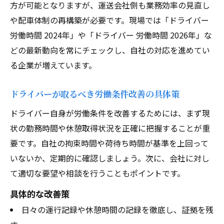
ドライバーの労働時間見直しに伴う給与変
方が可能となりますが、運送会社側も業務効率の見直し
化
や配車体制の再構築が必要です。現場では「ドライバー
労働時間 2024年」や「ドライバー 労働時間 2026年」な
実務で活かすドライバー労働条件改正の知
どの最新動向を常にチェックし、自社の対応を進めてい
識
る企業が増えています。
働き方見直しならドライバーの現場で何が変わ
る
ドライバーが取るべき労働条件改善の具体策
ドライバー現場で進む働き方改革の実態
ドライバー自身が労働条件を改善するためには、まず現
労働条件見直しがドライバーに与える好影
状の勤務時間や休憩取得状況を正確に把握することが重
響
要です。自社の拘束時間や荷待ち時間が基準を上回って
ドライバーの現場改善事例と転職先選びの
いないか、定期的に確認しましょう。次に、会社に対し
ポイント
て適切な要望や相談を行うこともポイントです。
働きやすい環境を求めるドライバーの選択
具体的な改善策
肢
日々の運行記録や休憩時間の記録を徹底し、証拠を残
ドライバーが知るべき現場変革の最新情報