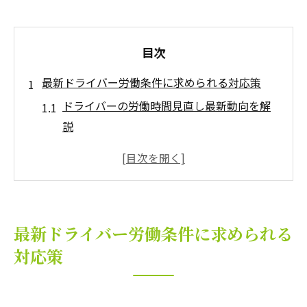
目次
最新ドライバー労働条件に求められる対応策
ドライバーの労働時間見直し最新動向を解
説
ドライバーが取るべき労働条件改善の具体
策
ドライバー職で注目の働き方改革ポイント
最新の労働時間ルールがドライバーに与え
最新ドライバー労働条件に求められる
る影響
対応策
労働基準法改正後のドライバー対応事例を
紹介
2026年問題で注目集まるドライバーの変化