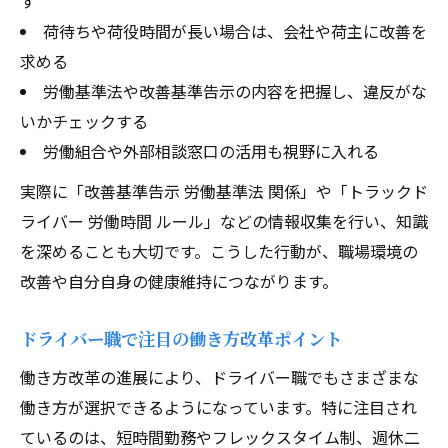
す
改善基準で選ぶ新時代のドライバー職の基準
荷待ちや荷役時間が長い場合は、会社や荷主に改善を
ドライバー職選びは改善基準告示の確認が
求める
重要
労働基準法や改善基準告示の内容を把握し、違反がな
新基準に適応したドライバー企業の特徴と
いかチェックする
は
労働組合や外部相談窓口の活用も視野に入れる
ドライバーにとって安心できる職場基準を
実際に「改善基準告示 労働基準法 関係」や「トラックド
解説
ライバー 労働時間 ルール」などの情報収集を行い、知識
改善基準と労働基準法の違いを知るドライ
を深めることも大切です。こうした行動が、職場環境の
バー
改善や自分自身の健康維持につながります。
ドライバーの待遇向上を支える基準のポイ
ント
ドライバー職で注目の働き方改革ポイント
ドライバー労働環境の安定を掴むための実践法
働き方改革の進展により、ドライバー職でもさまざまな
ドライバーが安定した労働環境を得る方法
働き方が選択できるようになっています。特に注目され
労働条件見直し時代のドライバー転職戦略
ているのは、短時間勤務やフレックスタイム制、週休二