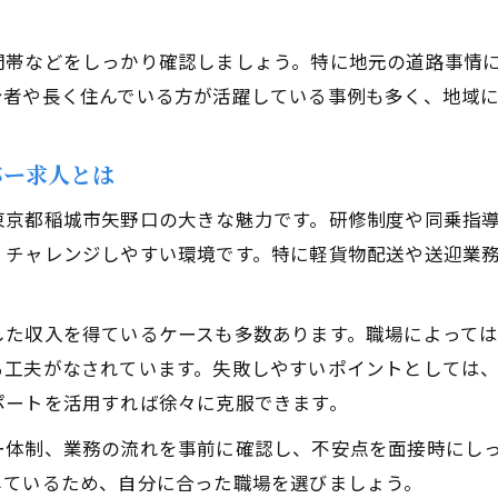
ドライバー応募時に押さえるべき重要ポイント
間帯などをしっかり確認しましょう。特に地元の道路事情
稲城市矢野口で選ばれるドライバー求人の特徴
身者や長く住んでいる方が活躍している事例も多く、地域
応募ハードルが低いドライバー職の見極め方
面接対策に役立つドライバー応募のコツ
バー求人とは
経験者も未経験者も活躍できる職場の探し方
安定収入と働きやすさを叶える職場選び
東京都稲城市矢野口の大きな魅力です。研修制度や同乗指
くチャレンジしやすい環境です。特に軽貨物配送や送迎業
安定収入が期待できるドライバー職場の条件
働きやすいドライバー求人を見極めるポイント
した収入を得ているケースも多数あります。職場によって
福利厚生が充実したドライバー職場の選び方
る工夫がなされています。失敗しやすいポイントとしては
長く続けられるドライバー職場の特徴とは
ポートを活用すれば徐々に克服できます。
安心して働けるドライバー転職のポイント
ー体制、業務の流れを事前に確認し、不安点を面接時にし
しているため、自分に合った職場を選びましょう。