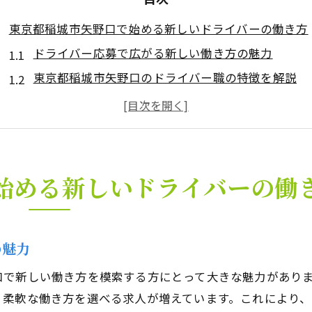
東京都稲城市矢野口で始める新しいドライバーの働き方
ドライバー応募で広がる新しい働き方の魅力
東京都稲城市矢野口のドライバー職の特徴を解説
未経験でも安心して始められるドライバー求人とは
地元で安定収入を目指せるドライバーの選択肢
ドライバーとしてキャリアチェンジを成功させるコ
柔軟な勤務形態が魅力のドライバー募集事情
始める新しいドライバーの働
ドライバー募集で注目される柔軟な勤務体系とは
ワークライフバランスを重視したドライバー応募方
の魅力
短時間勤務や副業可能なドライバー職の魅力
日勤のみ夜勤なしのドライバー求人の探し方
口で新しい働き方を模索する方にとって大きな魅力があり
自分に合った働き方を選べるドライバーの条件
、柔軟な働き方を選べる求人が増えています。これにより