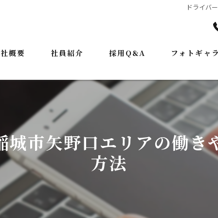
ドライバ
会社概要
社員紹介
採用Q&A
フォトギャ
表挨拶
ジョン
業案内
稲城市矢野口エリアの働き
方法