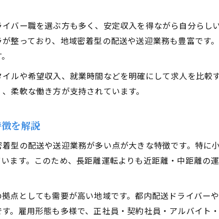
ドライバー転職なら未経験から高収入も目指せる
未経験から始めるドライバー転職の成功法則
ライバー職を選ぶ方も多く、安定収入を得ながら自分らし
ラが整っており、地域密着型の配送や送迎業務も豊富です
高収入を狙えるドライバー職の選び方のコツ
す。
資格取得支援があるドライバー求人の魅力
経験不問で応募できるドライバー募集の実態
タイルや希望収入、就業時間などを明確にして求人を比較
く、柔軟な働き方が支持されています。
安定した収入が得られるドライバー転職の秘訣
ライフスタイル重視でドライバー職を選ぶコツ
特徴を解説
自分の生活に合ったドライバー職の選び方
ライフスタイル別ドライバー勤務体系の比較
密着型の配送や送迎業務が多い点が大きな特徴です。特に
ています。このため、長距離運転よりも近距離・中距離の
家庭や趣味と両立できるドライバー求人の特徴
働きやすさを重視したドライバー応募のポイント
無理なく続けられるドライバー職の条件とは
の拠点としても需要が高い地域です。都内配送ドライバー
です。雇用形態も多様で、正社員・契約社員・アルバイト
稲城市矢野口で注目のドライバー応募ポイント