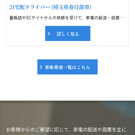
2t宅配ドライバー (埼玉県春日部市)
量販店やECサイトからの依頼を受けて、家電の配送・設置サービスを行ないます。 配送エリアは春日部市周辺。2人1組で1日12件ほど訪問します。 まずは1週間、先輩2人の仕事に同行して基本を学んだら、次は先輩と2人組に。 自分で設置や接客ができるようになるまで、半年～1年ほどを見込んでいます。 設置、接客が出来るようになったら大幅に給料アップですよ。 毎月、スキルアップや、安全対策の会議も行っています。
詳しく見る
募集要項一覧はこちら
お客様からのご要望に応じて、家電の配送や設置を主に