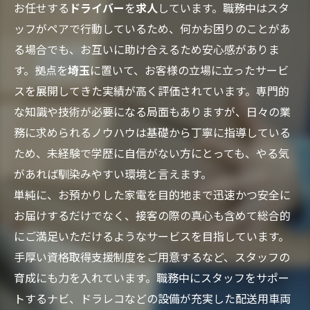
お任せする
ドライバー
を
求人
しています。職務中はスタ
ッフがペアで行動しているため、何かお困りのことがあ
る場合でも、お互いに助け合えるため安心感がありま
す。拠点を
埼玉
に置いて、お客様の立場に立ったサービ
スを展開してきた実績が高く評価されています。専門的
な知識や技術が必要になる局面もありますが、日々の業
務に求められるノウハウは基礎から丁寧に指導している
ため、未経験で学歴に自信がない方にとっても、やる気
があれば馴染みやすい環境と言えます。
単純に、お預かりした家電を目的地まで迅速かつ安全に
お届けするだけでなく、接客の際の真心も含めて総合的
にご満足いただけるようなサービスを目指しています。
手厚い資格取得支援制度をご用意するなど、スタッフの
育成にも力を入れています。職務中にスタッフをサポー
トするナビ、ドラレコなどの設備が充実した配送用車両