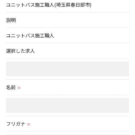
当社では、利用目的の達成に必要な範囲において、
ユニットバス施工職人(埼玉県春日部市)
個人情報を外部に委託する場合があります。
これらの委託先に対しては個人情報保護契約等の措
説明
置をとり、適切な監督を行います。
ユニットバス施工職人
＜個人情報の安全管理＞
選択した求人
当社では、個人情報の漏洩等がなされないよう、適
切に安全管理対策を実施します。
＜個人情報を与えなかった場合に生じる結果＞
名前
※
必要な情報を頂けない場合は、それに対応した当社
のサービスをご提供できない場合がございますので
予めご了承ください。
フリガナ
※
＜個人情報の開示･訂正・削除･利用停止の手続につ