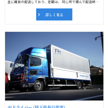
主に雑貨の配送しており、定期は、 同じ所で積んで配送終わったら帰社します。 フリー便は、 毎日違う所へ配送するのでドライブ好きにはピッタリです。 未経験者や女性も活躍しております。運送業界で心配なのが交通事故。 全車デジタコを装着し、スピードの出しすぎや、急ブレーキ、急ハンドルなど 事務所で管理をしております。また毎月安全運転会議も行っています。 ドライバーさん及び、その家族が安心できる職場を目指し取り組んでいます。
詳しく見る
4tドライバー (埼玉県春日部市)