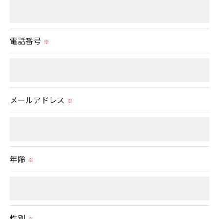
いて＞
当社では、お客様の個人情報の開示･訂正･削除・利
用停止の手続を定めさせて頂いております。
電話番号
※
ご本人である事を確認のうえ、対応させて頂きま
す。
個人情報の開示･訂正･削除・利用停止の具体的手続
きにつきましては、お電話でお問合せ下さい。
メールアドレス
※
年齢
※
性別