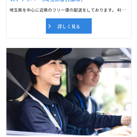
埼玉県を中心に近県のフリー便の配送をしております。 4tトラックにて主に雑貨の配送しております。 フリー便は毎日違う所へ配送するので ドライブ好きにはピッタリです。未経験者も多数活躍しております。 運送業界で心配なのが交通事故。全車デジタコを装着し、スピードの出しすぎや、 急ブレーキ、急ハンドルなど事務所で管理をしております。 また毎月安全運転会議も行っています。ドライバーさん及び、 その家族が安心できる職場を目指し取り組んでいます。
詳しく見る