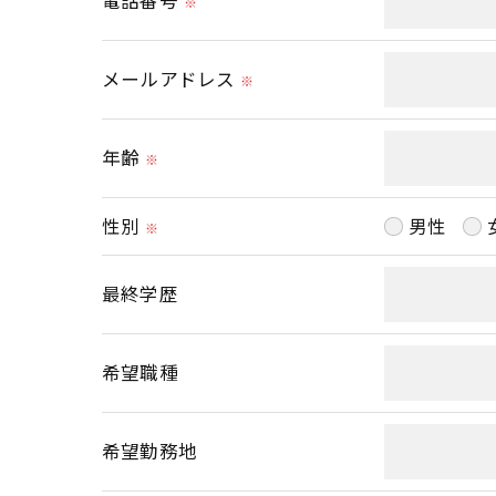
電話番号
※
ご本人である事を確認のうえ、対応させて
個人情報の開示･訂正･削除・利用停止の具
メールアドレス
※
年齢
※
性別
男性
※
最終学歴
希望職種
希望勤務地