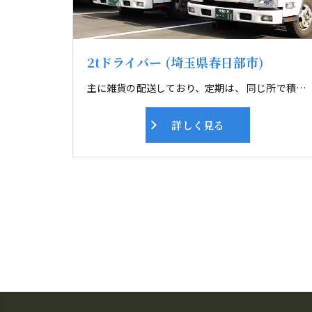
2tドライバー (埼玉県春日部市)
主に雑貨の配送しており、定期は、 同じ所で積んで配送終わったら帰社します。 フリー便は、 毎日違う所へ配送するのでドライブ好きにはピッタリです。 未経験者や女性も活躍しております。運送業界で心配なのが交通事故。 全車デジタコを装着し、スピードの出しすぎや、急ブレーキ、急ハンドルなど 事務所で管理をしております。また毎月安全運転会議も行っています。 ドライバーさん及び、その家族が安心できる職場を目指し取り組んでいます。
詳しく見る