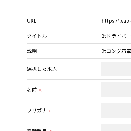
当社ではお客様の同意を得た場合または法
取得した個人情報を第三者に提供すること
URL
https://leap
＜個人情報の委託について＞
タイトル
2tドライバー
当社では、利用目的の達成に必要な範囲に
これらの委託先に対しては個人情報保護契
説明
2tロング箱
＜個人情報の安全管理＞
選択した求人
当社では、個人情報の漏洩等がなされない
名前
※
＜個人情報を与えなかった場合に生じる結
必要な情報を頂けない場合は、それに対応
フリガナ
※
＜個人情報の開示･訂正・削除･利用停止の
当社では、お客様の個人情報の開示･訂正･