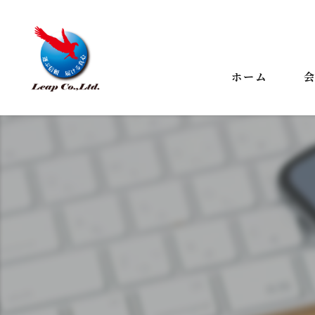
ホーム
代
ビ
事