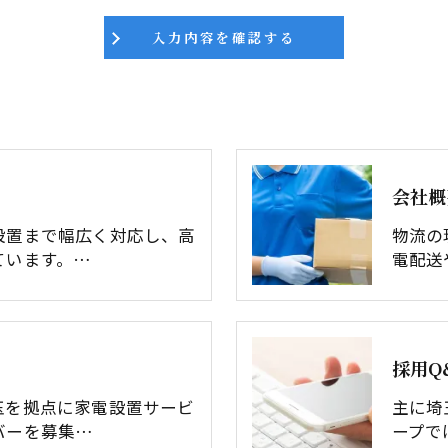
会社概
設置まで幅広く対応し、高
物流の
ています。…
電配送
採用Q
玉を拠点に家電設置サービ
主に埼
バーを募集…
ープで