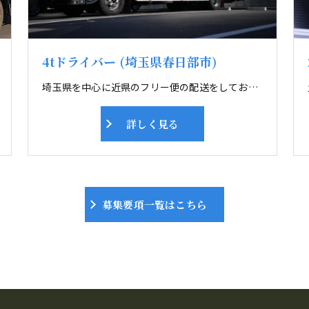
4tドライバー (埼玉県春日部市)
埼玉県を中心に近県のフリー便の配送をしております。 4tトラックにて主に雑貨の配送しております。 フリー便は毎日違う所へ配送するので ドライブ好きにはピッタリです。未経験者も多数活躍しております。 運送業界で心配なのが交通事故。全車デジタコを装着し、スピードの出しすぎや、 急ブレーキ、急ハンドルなど事務所で管理をしております。 また毎月安全運転会議も行っています。ドライバーさん及び、 その家族が安心できる職場を目指し取り組んでいます。
詳しく見る
募集要項一覧はこちら