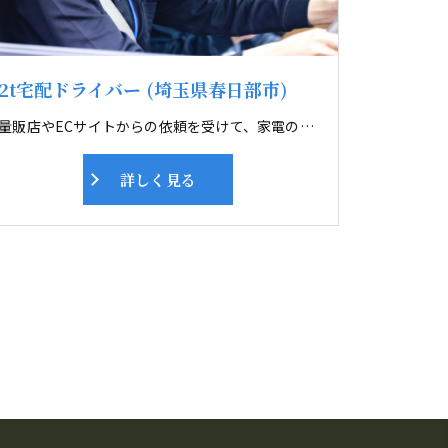
2t宅配ドライバー (埼玉県春日部市)
量販店やECサイトからの依頼を受けて、家電の配送・設置サービスを行ないます。 配送エリアは春日部市周辺。2人1組で1日12件ほど訪問します。 まずは1週間、先輩2人の仕事に同行して基本を学んだら、次は先輩と2人組に。 自分で設置や接客ができるようになるまで、半年～1年ほどを見込んでいます。 設置、接客が出来るようになったら大幅に給料アップですよ。 毎月、スキルアップや、安全対策の会議も行っています。
詳しく見る