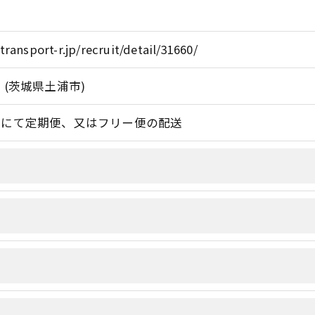
令に定められた場合を除き、
はいたしません。
-transport-r.jp/recruit/detail/31660/
 (茨城県土浦市)
おいて、個人情報を外部に委託する場合があります。
約等の措置をとり、適切な監督を行います。
車にて定期便、又はフリー便の配送
よう、適切に安全管理対策を実施します。
果＞
した当社のサービスをご提供できない場合がございますの
手続について＞
削除・利用停止の手続を定めさせて頂いております。